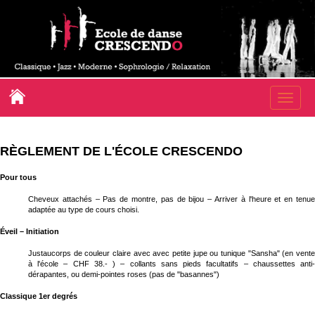
Toggle
naviga
RÈGLEMENT DE L'ÉCOLE CRESCENDO
Pour tous
Cheveux attachés – Pas de montre, pas de bijou – Arriver à l'heure et en tenue
adaptée au type de cours choisi.
Éveil – Initiation
Justaucorps de couleur claire avec avec petite jupe ou tunique "Sansha" (en vente
à l'école – CHF 38.- ) – collants sans pieds facultatifs – chaussettes anti-
dérapantes, ou demi-pointes roses (pas de "basannes")
Classique 1er degrés