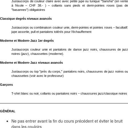
Justaucorps de couleur claire avec avec petite jupe ou tunique "Sansha" (en vente
à l'école – CHF 38.- ) – collants sans pieds et demi-pointes roses (pas de
"basannes") obligatoires
Classique degrés niveaux avancés
Justaucorps ou combinaison couleur unie, demi-pointes et pointes roses – facultatif:
jupe assortie, pull et pantalons tolérés pour l'échauffement
Moderne et Modern-Jazz 1er degrés
Justaucorps couleur unie et pantalons de danse jazz noirs, chaussures de jazz
noires (jazz), chaussettes (moderne).
Moderne et Modern-Jazz niveaux avancés
Justaucorps ou top "près du corps," pantalons noirs, chaussures de jazz noires ou
chaussettes (voir avec le professeur)
Garçons
T-shirt blanc ou noir, collants ou pantalons noirs – chaussures jazz/classique noires
GÉNÉRAL
Ne pas entrer avant la fin du cours précédent et éviter le bruit
dans les couloirs